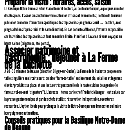
Préparer la visite : horaires, accès, saison
La Basilique Notre-Dame se situe Place Général-Leclerc, au centre historique, à quelques minutes
des Hospices. L’accès au sanctuaire varie selon les offices et événements ; l’office de tourisme
publie les créneaux d’ouverture spécifiques des tapisseries (en général avril → octobre, avec
plages dédiées l’après-midi et le samedi matin). En cas de forte affluence, l’attente est possible
car les visites des tapisseries se font en nombre limité. Planifiez à l’avance si vous voyagez en
haute saison (printemps, été, ponts).
Associer patrimoine et
gastronomie : déjeuner à La Ferme
de la Ruchotte
À 20–30 minutes de Beaune (direction Bligny-sur-Ouche), La Ferme de la Ruchotte propose une
table singulière en circuit court : cuisine “farm-to-table” entièrement bio, volailles et légumes
élevés/produits sur place, et une lecture très personnelle de la haute cuisine bourgeoise (le
fameux vol-au-vent “signature”). L’adresse – tenue par le chef Frédéric Ménager – est saluée par
la presse gastronomique et par des chefs étoilés ; réservation indispensable, ouvertures
resserrées. L’option idéale pour prolonger la visite de Notre-Dame par une immersion culinaire
bourguignonne authentique.
Conseils pratiques pour la Basilique Notre-Dame
de Beaune