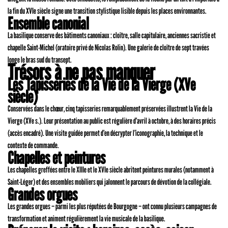
la fin du XVIe siècle signe une transition stylistique lisible depuis les places environnantes.
Ensemble canonial
La basilique conserve des bâtiments canoniaux : cloître, salle capitulaire, anciennes sacristie et
chapelle Saint-Michel (oratoire privé de Nicolas Rolin). Une galerie de cloître de sept travées
longe le bras sud du transept.
Trésors à ne pas manquer
Les Tapisseries de la Vie de la Vierge (XVe
siècle)
Conservées dans le chœur, cinq tapisseries remarquablement préservées illustrent la Vie de la
Vierge (XVe s.). Leur présentation au public est régulière d’avril à octobre, à des horaires précis
(accès encadré). Une visite guidée permet d’en décrypter l’iconographie, la technique et le
contexte de commande.
Chapelles et peintures
Les chapelles greffées entre le XIIIe et le XVIe siècle abritent peintures murales (notamment à
Saint-Léger) et des ensembles mobiliers qui jalonnent le parcours de dévotion de la collégiale.
Grandes orgues
Les grandes orgues – parmi les plus réputées de Bourgogne – ont connu plusieurs campagnes de
transformation et animent régulièrement la vie musicale de la basilique.