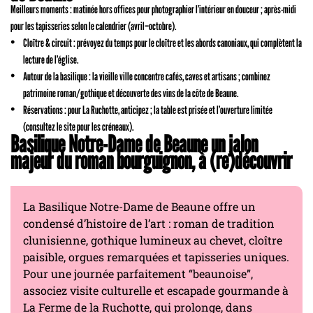
Meilleurs moments : matinée hors offices pour photographier l’intérieur en douceur ; après-midi
pour les tapisseries selon le calendrier (avril–octobre).
Cloître & circuit : prévoyez du temps pour le cloître et les abords canoniaux, qui complètent la
lecture de l’église.
Autour de la basilique : la vieille ville concentre cafés, caves et artisans ; combinez
patrimoine roman/gothique et découverte des vins de la côte de Beaune.
Réservations : pour La Ruchotte, anticipez ; la table est prisée et l’ouverture limitée
(consultez le site pour les créneaux).
Basilique Notre-Dame de Beaune un jalon
majeur du roman bourguignon, à (re)découvrir
La Basilique Notre-Dame de Beaune offre un
condensé d’histoire de l’art : roman de tradition
clunisienne, gothique lumineux au chevet, cloître
paisible, orgues remarquées et tapisseries uniques.
Pour une journée parfaitement “beaunoise”,
associez visite culturelle et escapade gourmande à
La Ferme de la Ruchotte, qui prolonge, dans