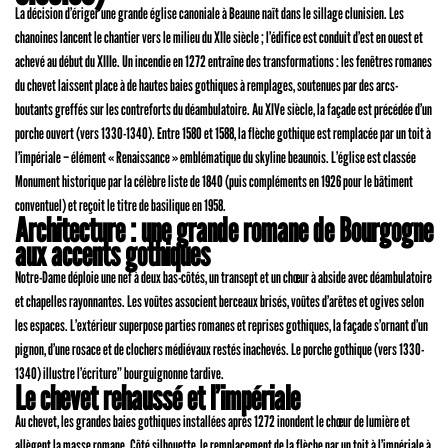
La décision d’ériger une grande église canoniale à Beaune naît dans le sillage clunisien. Les
chanoines lancent le chantier vers le milieu du XIIe siècle ; l’édifice est conduit d’est en ouest et
achevé au début du XIIIe. Un incendie en 1272 entraîne des transformations : les fenêtres romanes
du chevet laissent place à de hautes baies gothiques à remplages, soutenues par des arcs-
boutants greffés sur les contreforts du déambulatoire. Au XIVe siècle, la façade est précédée d’un
porche ouvert (vers 1330-1340). Entre 1580 et 1588, la flèche gothique est remplacée par un toit à
l’impériale – élément « Renaissance » emblématique du skyline beaunois. L’église est classée
Monument historique par la célèbre liste de 1840 (puis compléments en 1926 pour le bâtiment
conventuel) et reçoit le titre de basilique en 1958.
Architecture : une grande romane de Bourgogne
aux accents gothiques
Notre-Dame déploie une nef à deux bas-côtés, un transept et un chœur à abside avec déambulatoire
et chapelles rayonnantes. Les voûtes associent berceaux brisés, voûtes d’arêtes et ogives selon
les espaces. L’extérieur superpose parties romanes et reprises gothiques, la façade s’ornant d’un
pignon, d’une rosace et de clochers médiévaux restés inachevés. Le porche gothique (vers 1330-
1340) illustre l’écriture” bourguignonne tardive.
Le chevet rehaussé et l’impériale
Au chevet, les grandes baies gothiques installées après 1272 inondent le chœur de lumière et
allègent la masse romane. Côté silhouette, le remplacement de la flèche par un toit à l’impériale à