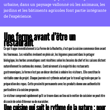
urbaine, dans un paysage vallonné où les animaux, les
jardins et les bâtiments agricoles font partie intégrante
de l’expérience.
Une ferme avant d’être un
restaurant
Ce qui frappe immédiatement à La Ferme de la Ruchotte, c’est que la cuisine commence bien avant
les fourneaux. Les volailles évoluent en plein air, les légumes poussent dans le potager
biologique, les herbes aromatiques sont récoltées selon les besoins du chef et les saisons dictent
naturellement le contenu des menus. Contrairement à la majorité des restaurants
gastronomiques, la ferme n’est pas un décor destiné à séduire les visiteurs. Elle constitue le
véritable cœur du projet. Chaque journée est rythmée autant par le travail agricole que par la
préparation des repas. Cette proximité permanente avec les produits donne une authenticité
particulière à la cuisine proposée.
Le visiteur comprend rapidement qu’il se trouve dans un lieu où le métier de cuisinier ne peut être
dissocié de celui d’éleveur ou de maraîcher.
Une cuisine qui suit le rythme de la nature : pour