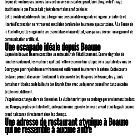
depuis de nombreuses années dans cet univers musical exigeant, bien éloigné de l’image
traditionnelle que l’on se fait généralement d’un chef cuisinier.
Cette double identité contribue à forger une personnalité originale où rigueur, créativité et
liberté d’expression se retrouvent aussi bien derrière les fourneaux que sur scène. À La Ferme de
la Ruchotte, cette singularité se ressent dans chaque détail, sans jamais devenir un argument de
communication artificiel.
Une escapade idéale depuis Beaune
La proximité avec Beaune constitue un autre atout de l’établissement. En une vingtaine de
minutes seulement, les visiteurs quittent l’effervescence touristique de la capitale des vins de
Bourgogne pour rejoindre un environnement entièrement tourné vers la nature. Cette courte
distance permet d’associer facilement la découverte des Hospices de Beaune, des grands
domaines viticoles ou de la Route des Grands Crus avec un déjeuner ou un dîner dans un cadre
totalement différent.
L’expérience change alors de dimension. La visite touristique se prolonge par une immersion dans
une Bourgogne plus confidentielle, où le patrimoine agricole demeure vivant et où la gastronomie
prend naissance directement dans les champs.
Une adresse de restaurant atypique à Beaune
qui ne ressemble à aucune autre