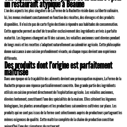
un restaurant atypique à Beaune
L’un des aspects les plus singuliers de La Ferme de la Ruchotte réside dans sa liberté culinaire.
Ici, les menus évoluent constamment en fonction des récoltes, des élevages et des produits
disponibles. Il n’existe pas de carte figée destinée à répondre aux habitudes de consommation.
Cette approche permet au chef de travailler exclusivement des ingrédients arrivés à parfaite
maturité. Les légumes changent au fil des saisons, les volailles anciennes sont élevées pendant
de longs mois et les recettes s’adaptent naturellement au calendrier agricole. Cette philosophie
donne naissance à une cuisine profondément vivante, où chaque repas devient une expérience
différente.
Des produits dont l’origine est parfaitement
maîtrisée
Dans une époque où la traçabilité des aliments devient une préoccupation majeure, La Ferme de la
Ruchotte propose une réponse particulièrement concrète. Une grande partie des ingrédients
utilisés en cuisine provient directement de l’exploitation agricole. Les volailles anciennes,
élevées lentement, constituent l’une des spécialités de la maison. Elles côtoient les légumes
biologiques, les plantes aromatiques et les productions saisonnières cultivées sur place. Les
produits qui ne sont pas issus de la ferme sont sélectionnés auprès de producteurs partageant les
mêmes exigences de qualité. Cette maîtrise complète de la chaîne de production constitue
aujourd’hui l’une des signatures du restaurant.