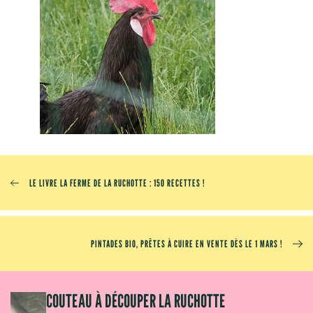
LE LIVRE LA FERME DE LA RUCHOTTE : 150 RECETTES !
PINTADES BIO, PRÊTES À CUIRE EN VENTE DÈS LE 1 MARS !
OM
COUTEAU À DÉCOUPER LA RUCHOTTE