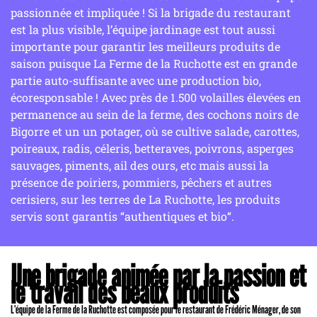
passionnée et impliquée ! Si la brigade du restaurant
est la plus visible, l’équipe jardinage est tout aussi
importante pour garantir les meilleurs produits de
saison puisque La Ferme de la Ruchotte est en grande
partie auto-suffisante avec une production bio,
écoresponsable ! Avec près de 1.500 volailles élevées en
permanence au sein de la ferme, des cochons noirs de
Bigorre et un un potager, où se cultive salade, carottes,
poireaux, radis, céleris, betteraves, poivrons, asperges
sauvages, piments, ail des ours, etc mais aussi la
présence de poiriers, pommiers, pêchers et autres
cerisiers, sur les terres de La Ruchotte, les produits
servis sont garantis “authentiques et bio“.
Une brigade animée par la passion et
le travail des beaux produits
L’équipe de la Ferme de la Ruchotte est composée pour le restaurant de Frédéric Ménager, de son