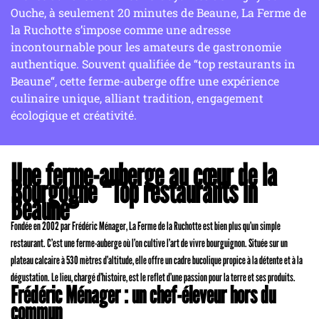
Ouche, à seulement 20 minutes de Beaune, La Ferme de
la Ruchotte s’impose comme une adresse
incontournable pour les amateurs de gastronomie
authentique. Souvent qualifiée de “top restaurants in
Beaune“, cette ferme-auberge offre une expérience
culinaire unique, alliant tradition, engagement
écologique et créativité.
Une ferme-auberge au cœur de la
Bourgogne “Top restaurants in
Beaune“
Fondée en 2002 par Frédéric Ménager, La Ferme de la Ruchotte est bien plus qu’un simple
restaurant. C’est une ferme-auberge où l’on cultive l’art de vivre bourguignon. Située sur un
plateau calcaire à 530 mètres d’altitude, elle offre un cadre bucolique propice à la détente et à la
dégustation. Le lieu, chargé d’histoire, est le reflet d’une passion pour la terre et ses produits.
Frédéric Ménager : un chef-éleveur hors du
commun