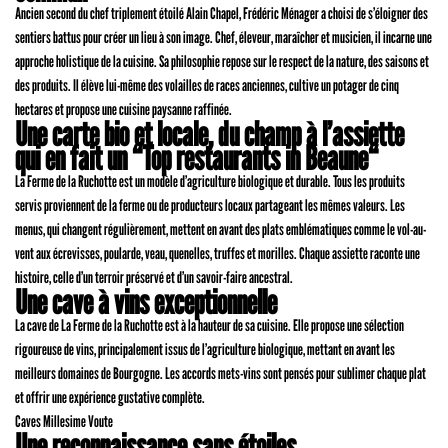
Ancien second du chef triplement étoilé Alain Chapel, Frédéric Ménager a choisi de s’éloigner des
sentiers battus pour créer un lieu à son image. Chef, éleveur, maraîcher et musicien, il incarne une
approche holistique de la cuisine. Sa philosophie repose sur le respect de la nature, des saisons et
des produits. Il élève lui-même des volailles de races anciennes, cultive un potager de cinq
hectares et propose une cuisine paysanne raffinée.
Une carte bio et locale, du champ à l’assiette
qui en fait un “Top restaurants in Beaune“
La Ferme de la Ruchotte est un modèle d’agriculture biologique et durable. Tous les produits
servis proviennent de la ferme ou de producteurs locaux partageant les mêmes valeurs. Les
menus, qui changent régulièrement, mettent en avant des plats emblématiques comme le vol-au-
vent aux écrevisses, poularde, veau, quenelles, truffes et morilles. Chaque assiette raconte une
histoire, celle d’un terroir préservé et d’un savoir-faire ancestral.
Une cave à vins exceptionnelle
La cave de La Ferme de la Ruchotte est à la hauteur de sa cuisine. Elle propose une sélection
rigoureuse de vins, principalement issus de l’agriculture biologique, mettant en avant les
meilleurs domaines de Bourgogne. Les accords mets-vins sont pensés pour sublimer chaque plat
et offrir une expérience gustative complète.
Caves Millesime Voute
Une reconnaissance sans étoiles