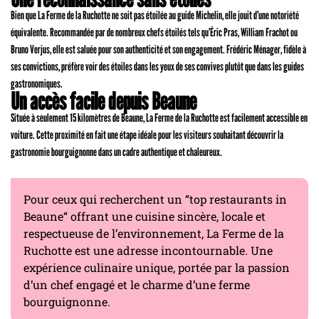
Bien que La Ferme de la Ruchotte ne soit pas étoilée au guide Michelin, elle jouit d’une notoriété
équivalente. Recommandée par de nombreux chefs étoilés tels qu’Éric Pras, William Frachot ou
Bruno Verjus, elle est saluée pour son authenticité et son engagement. Frédéric Ménager, fidèle à
ses convictions, préfère voir des étoiles dans les yeux de ses convives plutôt que dans les guides
gastronomiques.
Un accès facile depuis Beaune
Située à seulement 15 kilomètres de Beaune, La Ferme de la Ruchotte est facilement accessible en
voiture. Cette proximité en fait une étape idéale pour les visiteurs souhaitant découvrir la
gastronomie bourguignonne dans un cadre authentique et chaleureux.
Pour ceux qui recherchent un “top restaurants in
Beaune“ offrant une cuisine sincère, locale et
respectueuse de l’environnement, La Ferme de la
Ruchotte est une adresse incontournable. Une
expérience culinaire unique, portée par la passion
d’un chef engagé et le charme d’une ferme
bourguignonne.