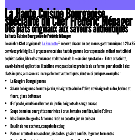
DÉCOUVRIR LE MENU DÉGUSTATION VOL-AU-VENT
La Haute Cuisine Bourgeoise,
spécialité du Chef Frédéric Ménager
Des plats originaux aux saveurs authentiques
La Haute Cuisine Bourgeoise de Frédéric Ménager
Le célèbre Chef atypique de
La Ruchotte
réserve chacun de ses menus gastronomiques à 20 à 35
®
convives privilégiés. Il propose une cuisine haut de gamme écoresponsable, mêlant rusticité et
sophistication, libre des tendances et détachée de la « cuisine spectacle ». Entre créativité,
savoir-faire et application, il sublime avec passion les produits de sa ferme, pour aboutir à des
plats iniques, aux saveurs incroyablement authentiques, dont voici quelques exemples :
La Gougère Bourguignonne
Salade de légumes de notre jardin, vinaigrette à huile d’olive et vinaigre de cidre, herbes et
fleurs, glace betterave
Œuf poché, émulsion d’herbes du jardin, beignets de sauge ananas
Soupe de melon, courgettes marinées à crue, tomates confites, huile d’olives
Mes Dindes Rouge des Ardennes rôtie en cocotte, jus de cuisson
Boudin de nos cochons, compote de coing
Pâté en croûte de nos cochons, pistaches, gésiers confits, légumes fermentés