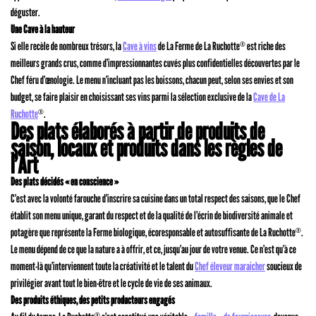
déguster.
Une Cave à la hauteur
Si elle recèle de nombreux trésors, la
Cave à vins
de La Ferme de La Ruchotte
est riche des
®
meilleurs grands crus, comme d’impressionnantes cuvés plus confidentielles découvertes par le
Chef féru d’œnologie. Le menu n’incluant pas les boissons, chacun peut, selon ses envies et son
budget, se faire plaisir en choisissant ses vins parmi la sélection exclusive de la
Cave de La
Ruchotte
.
®
Des plats élaborés à partir de produits de
saison, locaux et produits dans les règles de
l’Art
Des plats décidés « en conscience »
C’est avec la volonté farouche d’inscrire sa cuisine dans un total respect des saisons, que le Chef
établit son menu unique, garant du respect et de la qualité de l’écrin de biodiversité animale et
potagère que représente la Ferme biologique, écoresponsable et autosuffisante de La Ruchotte
.
®
Le menu dépend de ce que la nature a à offrir, et ce, jusqu’au jour de votre venue. Ce n’est qu’à ce
moment-là qu’interviennent toute la créativité et le talent du
Chef éleveur maraicher
soucieux de
privilégier avant tout le bien-être et le cycle de vie de ses animaux.
Des produits éthiques, des petits producteurs engagés
®