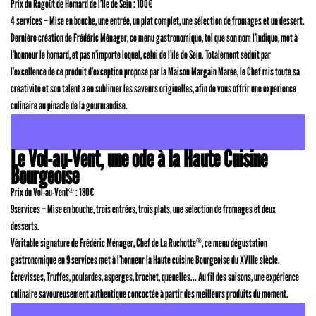
Prix du Ragoût de Homard de l’Île de Sein : 100€
4 services – Mise en bouche, une entrée, un plat complet, une sélection de fromages et un dessert.
Dernière création de Frédéric Ménager, ce menu gastronomique, tel que son nom l’indique, met à
l’honneur le homard, et pas n’importe lequel, celui de l’île de Sein. Totalement séduit par
l’excellence de ce produit d’exception proposé par la Maison Margain Marée, le Chef mis toute sa
créativité et son talent à en sublimer les saveurs originelles, afin de vous offrir une expérience
culinaire au pinacle de la gourmandise.
DÉCOUVRIR LE RAGOUT DE HOMARD DE L’ÎLE DE SEIN
Le Vol-au-Vent, une ode à la Haute Cuisine
Bourgeoise
Prix du Vol-au-Vent
: 180€
®
9services – Mise en bouche, trois entrées, trois plats, une sélection de fromages et deux
desserts.
Véritable signature de Frédéric Ménager, Chef de La Ruchotte
, ce menu dégustation
®
gastronomique en 9 services met à l’honneur la Haute cuisine Bourgeoise du XVIIIe siècle.
Écrevisses, Truffes, poulardes, asperges, brochet, quenelles... Au fil des saisons, une expérience
culinaire savoureusement authentique concoctée à partir des meilleurs produits du moment.