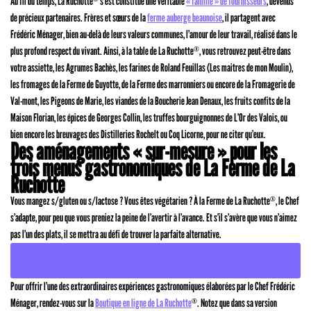
Au fil du temps, La Ruchotte
s’est constitué une véritable
« famille » de fournisseurs
, devenus
de précieux partenaires. Frères et sœurs de la
ferme auberge beaunoise
, il partagent avec
Frédéric Ménager, bien au-delà de leurs valeurs communes, l’amour de leur travail, réalisé dans le
plus profond respect du vivant. Ainsi, à la table de La Ruchotte
, vous retrouvez peut-être dans
®
votre assiette, les Agrumes Bachès, les farines de Roland Feuillas (Les maitres de mon Moulin),
les fromages de la Ferme de Guyotte, de la Ferme des marronniers ou encore de la Fromagerie de
Val-mont, les Pigeons de Marie, les viandes de la Boucherie Jean Denaux, les fruits confits de la
Maison Florian, les épices de Georges Collin, les truffes bourguignonnes de L’Or des Valois, ou
bien encore les breuvages des Distilleries Rochelt ou Coq Licorne, pour ne citer qu’eux.
Des aménagements « sur-mesure » pour les
trois menus gastronomiques de La Ferme de La
Ruchotte
Vous mangez s/gluten ou s/lactose ? Vous êtes végétarien ? À la Ferme de La Ruchotte
, le Chef
®
s’adapte, pour peu que vous preniez la peine de l’avertir à l’avance. Et s’il s’avère que vous n’aimez
pas l’un des plats, il se mettra au défi de trouver la parfaite alternative.
CONSULTER LE CALENDRIER DES EXPÉRIENCES GASTRONOMIQUES
Pour offrir l’une des extraordinaires expériences gastronomiques élaborées par le Chef Frédéric
Ménager, rendez-vous sur la
Boutique en ligne de La Ruchotte
. Notez que dans sa version
®