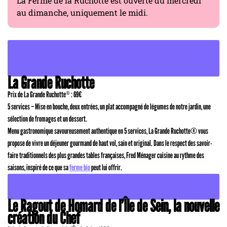
La Ferme de la Ruchotte est ouverte du mercredi
au dimanche, uniquement le midi.
FÊTES DE FIN D'ANNÉE : PENSEZ AUX BONS CADEAUX DE LA FERME DE
LA RUCHOTTE
La Grande Ruchotte
Prix de La Grande Ruchotte
: 69€
®
5 services – Mise en bouche, deux entrées, un plat accompagné de légumes de notre jardin, une
sélection de fromages et un dessert.
Menu gastronomique savoureusement authentique en 5 services, La Grande Ruchotte® vous
propose de vivre un déjeuner gourmand de haut vol, sain et original. Dans le respect des savoir-
faire traditionnels des plus grandes tables françaises, Fred Ménager cuisine au rythme des
saisons, inspiré de ce que sa
ferme bio
peut lui offrir.
DÉCOUVRIR LE MENU LA GRANDE RUCHOTTE
Le Ragout de Homard de l’Île de Sein, la nouvelle
création du Chef