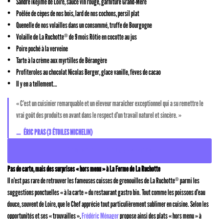
Sandre ikejime de Loire, sauce vin rouge, garniture Grand-Mère
Poêlée de cèpes de nos bois, lard de nos cochons, persil plat
Quenelle de nos volailles dans un consommé, truffe de Bourgogne
Volaille de La Ruchotte
de 9 mois Rôtie en cocotte au jus
®
Poire poché à la verveine
Tarte à la crème aux myrtilles de Bérangère
Profiteroles au chocolat Nicolas Berger, glace vanille, fèves de cacao
Il y en a tellement…
« C’est un cuisinier remarquable et un éleveur maraîcher exceptionnel qui a su remettre le
vrai goût des produits en avant dans le respect d’un travail naturel et sincère. »
ÉRIC PRAS (3 ÉTOILES MICHELIN)
DÉCOUVRIR LES RECOMMANDATIONS
Pas de carte, mais des surprises « hors menu » à La Ferme de La Ruchotte
Il n’est pas rare de retrouver les fameuses cuisses de grenouilles de La Ruchotte
parmi les
®
suggestions ponctuelles « à la carte » du restaurant gastro bio. Tout comme les poissons d’eau
douce, souvent de Loire, que le Chef apprécie tout particulièrement sublimer en cuisine. Selon les
opportunités et ses « trouvailles »,
Frédéric Ménager
propose ainsi des plats « hors menu » à