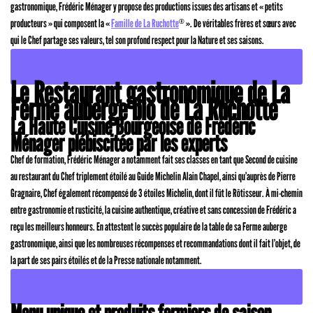
gastronomique, Frédéric Ménager y propose des productions issues des artisans et « petits
producteurs » qui composent la «
Famille de La Ruchotte
». De véritables frères et sœurs avec
®
qui le Chef partage ses valeurs, tel son profond respect pour la Nature et ses saisons.
DÉCOUVRIR LA BOUTIQUE DE LA RUCHOTTE
Le Restaurant gastronomique de La
Ferme auberge bio de La Ruchotte
La Haute Cuisine Bourgeoise de Frédéric
Ménager plébiscitée par les experts
Chef de formation, Frédéric Ménager a notamment fait ses classes en tant que Second de cuisine
au restaurant du Chef triplement étoilé au Guide Michelin Alain Chapel, ainsi qu’auprès de Pierre
Gragnaire, Chef également récompensé de 3 étoiles Michelin, dont il fût le Rôtisseur. À mi-chemin
entre gastronomie et rusticité, la cuisine authentique, créative et sans concession de Frédéric a
reçu les meilleurs honneurs. En attestent le succès populaire de la table de sa Ferme auberge
gastronomique, ainsi que les nombreuses récompenses et recommandations dont il fait l’objet, de
la part de ses pairs étoilés et de la Presse nationale notamment.
DÉCOUVRIR LES RECOMMANDATIONS ET LES RÉCOMPENSES