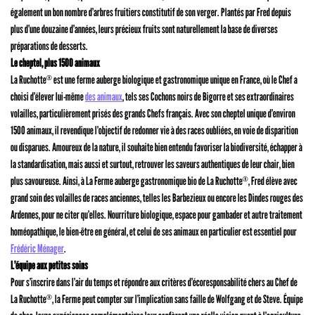
également un bon nombre d’arbres fruitiers constitutif de son verger. Plantés par Fred depuis
plus d’une douzaine d’années, leurs précieux fruits sont naturellement la base de diverses
préparations de desserts.
Le cheptel, plus 1500 animaux
La Ruchotte
est une ferme auberge biologique et gastronomique unique en France, où le Chef a
®
choisi d’élever lui-même
des animaux
, tels ses Cochons noirs de Bigorre et ses extraordinaires
volailles, particulièrement prisés des grands Chefs français. Avec son cheptel unique d’environ
1500 animaux, il revendique l’objectif de redonner vie à des races oubliées, en voie de disparition
ou disparues. Amoureux de la nature, il souhaite bien entendu favoriser la biodiversité, échapper à
la standardisation, mais aussi et surtout, retrouver les saveurs authentiques de leur chair, bien
plus savoureuse. Ainsi, à La Ferme auberge gastronomique bio de La Ruchotte
, Fred élève avec
®
grand soin des volailles de races anciennes, telles les Barbezieux ou encore les Dindes rouges des
Ardennes, pour ne citer qu’elles. Nourriture biologique, espace pour gambader et autre traitement
homéopathique, le bien-être en général, et celui de ses animaux en particulier est essentiel pour
Frédéric Ménager
.
L’équipe aux petites soins
Pour s’inscrire dans l’air du temps et répondre aux critères d’écoresponsabilité chers au Chef de
La Ruchotte
, la Ferme peut compter sur l’implication sans faille de Wolfgang et de Steve. Équipe
®