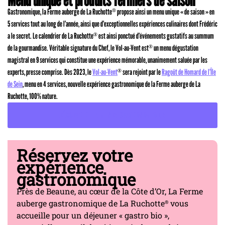
Menu unique et produits fermiers de saison
Gastronomique, la Ferme auberge de La Ruchotte
propose ainsi un menu unique « de saison » en
®
5 services tout au long de l’année, ainsi que d’exceptionnelles expériences culinaires dont Frédéric
a le secret. Le calendrier de La Ruchotte
est ainsi ponctué d’événements gustatifs au summum
®
de la gourmandise. Véritable signature du Chef, le Vol-au-Vent est
un menu dégustation
®
magistral en 9 services qui constitue une expérience mémorable, unanimement saluée par les
experts, presse comprise. Dès 2023, le
Vol-au-Vent
sera rejoint par le
Ragoût de Homard de l’Île
®
de Sein
, menu en 4 services, nouvelle expérience gastronomique de la Ferme auberge de La
Ruchotte, 100% nature.
DÉCOUVRIR LES MENUS GASTRONOMIQUES
Réservez votre
expérience
gastronomique
Près de Beaune, au cœur de la Côte d’Or, La Ferme
auberge gastronomique de La Ruchotte
vous
®
accueille pour un déjeuner « gastro bio »,