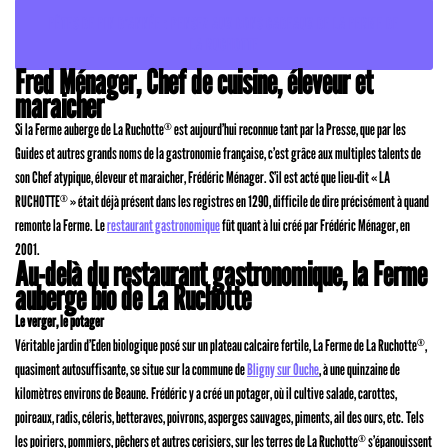
FÊTES DE FIN D'ANNÉE : PENSEZ AUX BONS CADEAUX DE LA FERME DE
LA RUCHOTTE
Fred Ménager, Chef de cuisine, éleveur et
maraicher
Si la Ferme auberge de La Ruchotte
est aujourd’hui reconnue tant par la Presse, que par les
®
Guides et autres grands noms de la gastronomie française, c’est grâce aux multiples talents de
son Chef atypique, éleveur et maraicher, Frédéric Ménager. S’il est acté que lieu-dit « LA
RUCHOTTE
» était déjà présent dans les registres en 1290, difficile de dire précisément à quand
®
remonte la Ferme. Le
restaurant gastronomique
fût quant à lui créé par Frédéric Ménager, en
2001.
Au-delà du restaurant gastronomique, la Ferme
auberge bio de La Ruchotte
Le verger, le potager
Véritable jardin d’Eden biologique posé sur un plateau calcaire fertile, La Ferme de La Ruchotte
,
®
quasiment autosuffisante, se situe sur la commune de
Bligny sur Ouche
, à une quinzaine de
kilomètres environs de Beaune. Frédéric y a créé un potager, où il cultive salade, carottes,
poireaux, radis, céleris, betteraves, poivrons, asperges sauvages, piments, ail des ours, etc. Tels
les poiriers, pommiers, pêchers et autres cerisiers, sur les terres de La Ruchotte
s’épanouissent
®