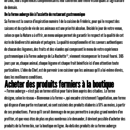
de choc, leurs expériences complémentaires leur confèrent une réelle vision quant à l’agriculture
de demain.
De la ferme auberge bio à l’assiette du restaurant gastronomique
Sa Ferme est la source d’inspiration numéro 1 de la cuisine de Frédéric, pour qui le respect des
saisons et du cycle de vie de ses animaux est une priorité absolue. Décidé le jour de votre venue,
selon ce que la Nature a à offrir, un menu unique permet de garantir le respect et la qualité de cet
écrin de biodiversité animale et potagère. La qualité exceptionnelle et les saveurs authentiques
de chacun des légumes, des fruits et des viandes qui composent le menu de votre expérience
gastronomique à la Ferme auberge de La Ruchotte
, viennent récompenser le travail fourni. 365
®
jours par an, chaque animal, chaque légume et chaque fruit bénéficie ici d’une attention toute
particulière. L’idée du Chef, est de parvenir à ne cuisiner que les animaux qu’il a lui-même élevés,
dans les meilleures conditions.
Acheter des produits fermiers à la boutique
« Ferme auberge » n’est pas un terme utilisé pour faire bien auprès des citadins. Le terme
désigne, selon le réseau « Bienvenue à la ferme », qui encadre strictement l’appellation, une ferme
qui dispose d’une partie restaurant, où sont cuisinés des produits élaborés à 51% au moins, à partir
de ses productions. Parce qu’il serait dommage de ne pas permettre à un plus grand nombre d’en
profiter, et que vous êtes de plus en plus nombreux à le demander, il devient possible d’acheter des
produits de la Ferme bio, sur la boutique en ligne. Au-delà des produits de sa ferme auberge